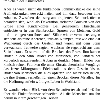
im Schein des Kunstlichtes.
Aber es waren nicht die funkelnden Schmuckstücke die seine
Aufmerksamkeit geweckt hatten und ihn dazu bewogen inne
zuhalten. Zwischen den sorgsam drapierten Schmuckstücken
befanden sich, wohl als Dekoration, steinerne Brocken von der
Größe eines Kinderkopfes. Bei genauerem Hinschauen
entdeckte er in den Steinbrocken Spuren von Metallen. Gold
und in einigen von ihnen auch Silber wie er vermutete, zogen
sich teils als feine Äderchen, teils als Klumpen, fast wie eine Art
Wucherung durch das Gestein und waren mit dem Stein
verwachsen. Teilweise ragten, wuchsen sie regelrecht aus dem
Stein heraus. Er starrte auf die Brocken des Erzes. Ihm kamen
Bilder in den Sinn. Bilder von Menschen, von Kindern bei
körperlich auszehrendem Abbau in dunklen Minen. Bilder von
klinisch reinen Fabriken die unter Einsatz chemischer Vorgänge
das letzte Mikrogramm Edelmetall aus dem Gestein lösten.
Bilder von Menschen die alles opferten und hinter sich ließen,
die ihre Heimat verließen für einen Brocken dieses Metalles, für
die Hoffnung auf ein würdiges Leben in Wohlstand.
Er wandte seinen Blick von dem Schaufenster ab und ließ ihn
über die Einkaufsstrasse schweifen. All die Menschen um ihn
herum in ihrem geschäftigen Treiben.