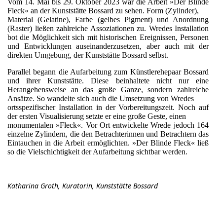
Vom 14. Mai bis 29. Oktober 2023 war die Arbeit »Der Blinde
Fleck« an der Kunststätte Bossard zu sehen. Form (Zylinder),
Material (Gelatine), Farbe (gelbes Pigment) und Anordnung
(Raster) ließen zahlreiche Assoziationen zu. Wredes Installation
bot die Möglichkeit sich mit historischen Ereignissen, Personen
und Entwicklungen auseinanderzusetzen, aber auch mit der
direkten Umgebung, der Kunststätte Bossard selbst.
Parallel begann die Aufarbeitung zum Künstlerehepaar Bossard
und ihrer Kunststätte. Diese beinhaltete nicht nur eine
Herangehensweise an das große Ganze, sondern zahlreiche
Ansätze. So wandelte sich auch die Umsetzung von Wredes
ortsspezifischer Installation in der Vorbereitungszeit. Noch auf
der ersten Visualisierung setzte er eine große Geste, einen
monumentalen »Fleck«. Vor Ort entwickelte Wrede jedoch 164
einzelne Zylindern, die den Betrachterinnen und Betrachtern das
Eintauchen in die Arbeit ermöglichten. »Der Blinde Fleck« ließ
so die Vielschichtigkeit der Aufarbeitung sichtbar werden.
Katharina Groth, Kuratorin, Kunststätte Bossard